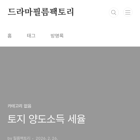
본문 바로가기
드라마필름팩토리
홈
태그
방명록
카테고리 없음
토지 양도소득 세율
by 필름팩토리
2026. 2. 26.