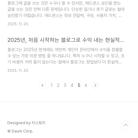
블로그에 글을 쓰는 것은 누구나 할 수 있지만, 애드센스 승인을 받는
심입니다.하루 30분이라도 꾸준히 글을 쓰고, 키워드를 조사하고, 방
글을 쓰는 것은 전혀 다른 문제입니다. 단순한 일기나 후기 글로는 절대
문자 데이터를 분석하는 습관이 쌓이면 그 자체로 수익 구조가 만들어
승인받기 어렵습니다. 애드센스는 정보 전달력, 구성, 사용자 가치, 독
집니다.중요한 건 “지금 ..
창성을 엄격히 평가합니다.이번 글에서는 2025년 기준, 애드센스 승
2025. 11. 20.
인에 최적화된 블로그 글쓰기 방법을 구체적으로 설명드리겠습니다.1.
애드센스가 좋아하는 글의 3가지 특징애드센스 승인 알고리즘은 단순
2025년, 처음 시작하는 블로그로 수익 내는 현실적인 방법
히 글의 개수만 보는 것이 아니라, 글의 내용과 품질을 종합적으로 판단
합니다. 승인되는 글은 보통 아래의 특징을 가집니다:정보 중심 글 (문
블로그는 2025년 현재에도 여전히 개인이 온라인에서 수익을 창출할
제 해결, 팁 제공, 가이드 등)일관된 구조와 흐름을 가진 글복사 없는,
수 있는 가장 쉬운 방법 중 하나입니다. 특히 누구나 시작할 수 있고, 초
100% 원본 콘텐츠따라서 ‘오늘 뭘 먹었는지’, ‘기분이 어떤지’를 담는
기 비용이 거의 들지 않는다는 점에서 블로그는 창업보다 더 현실적인
일기형 글이 ..
수익 창출 수단으로 각광받고 있습니다. 하지만 단순히 글을 올린다고
2025. 11. 20.
해서 수익이 발생하는 것은 아닙니다. 이번 글에서는 블로그를 처음 시
작하는 사람들을 위해, 블로그 수익 구조부터 애드센스 승인을 위한 조
1
2
3
4
5
6
건, 그리고 실제 수익화를 위한 전략까지 체계적으로 안내하겠습니다.1.
블로그 수익의 기본 구조 이해하기블로그로 수익을 얻는 방법은 다양하
지만, 크게 다음과 같은 3가지로 나눌 수 있습니다:애드센스
(AdSense) 광고 수익가장 대표적인 방법으로, 글 사이에 구글 광고를
삽입하여 방문자가 광고를 클..
Designed by 티스토리
© Daum Corp.