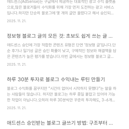
애드센스(AdSense)는 구글에서 제공하는 대표적인 광고 수익 플랫폼
그:한 가지 또는 유사한 주제로 꾸준히 글을 올리는 블로그카테고리별
으로,많은 블로거들이 수익화를 위해 가장 먼저 도전하는 광고 서비스
로 정보가 고르게 분포된 블로그잡다한 일상 글보다 정보 콘텐츠 중심
입니다.하지만 단순히 블로그에 몇 개의 글만 올렸다고 해서 승인되는
의 구조를 갖춘 블로그카테고리 전략이 잘 ..
건 아닙니다.애드센스 승인을 받기 위해 사전에 반드시 준비해야 할 항
2025. 11. 21.
목들이 존재합니다.이번 글에서는 초보 블로거가 애드센스를 신청하기
전에 꼭 확인해야 할 체크리스트 항목 10가지를 자세히 안내합니다.1.
정보형 블로그 글의 모든 것: 초보도 쉽게 쓰는 글 구조
글 10편 이상, 정보 중심 콘텐츠 확보애드센스는 콘텐츠의 양보다 질을
중요하게 평가합니다.하지만 일정 수준 이상의 글 수는 필요합니다.기
애드센스 승인에 가장 적합한 콘텐츠 유형은 단연 ‘정보형 글’입니다.단
준: 1,500자 이상 정보형 콘텐츠 최소 10편 이상글 주제는 일기/잡담
순 후기나 일기성 글은 승인 확률이 낮고, 구체적인 정보와 해결책을 담
이 아닌, 정보 제공형 콘텐츠 중심예: “자취 전기세 절약 팁”, “강아지
은 콘텐츠가 높은 평가를 받습니다.이번 글에서는 정보형 블로그 글이
입양 비용 정리”..
란 무엇인지, 왜 중요한지, 그리고 초보자도 바로 따라 쓸 수 있는 구조
2025. 11. 21.
와 예시까지 모두 안내드립니다.1. 정보형 블로그 글이란?정보형 글은
사용자의 궁금증, 문제, 선택 고민 등을 해결해주는 글입니다.즉, 글을
하루 30분 투자로 블로그 수익내는 루틴 만들기
통해 독자가 **“이 글을 읽고 나면 뭔가 배웠다”**라고 느낄 수 있어야
합니다.예시:“아이폰 배터리 오래 쓰는 방법 5가지”“자취생이 꼭 알아
블로그 수익화를 꿈꾸지만 “시간이 없어서 시작하지 못했다”는 말을 하
야 할 전기세 아끼는 팁”“강아지 입양 전 준비물 리스트”이러한 글들은
는 사람들이 많습니다. 하지만 블로그는 하루 종일 붙잡고 있어야 가능
검색 유입량도 높고, 애드센스 승인을 위한 정보 신뢰도 측면에서도 좋
한 작업이 아닙니다.오히려 하루 30분씩만 꾸준히 투자해도, 3~6개월
은 평가를..
안에 실질적인 수익을 만들 수 있는 구조입니다.이 글에서는 바쁜 일상
2025. 11. 21.
속에서도 하루 30분 블로그 루틴을 실천할 수 있는 방법을 구체적으로
안내드립니다.애드센스 승인과 수익화 모두를 목표로 한다면, 오늘 소
애드센스 승인받는 블로그 글쓰기 방법: 구조부터 톤까지
개하는 루틴을 실천해 보세요.1. 블로그도 결국 ‘습관’이다블로그는 시
간이 많다고 해서 잘되는 것이 아닙니다.짧게라도 ‘매일’ 하는 것이 핵